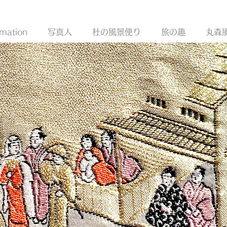
New
rmation
写真人
杜の風景便り
旅の趣
丸森