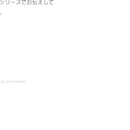
シリーズでお伝えして
。
ctly prohibited.