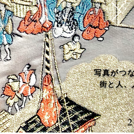
​写真がつ
街と人、