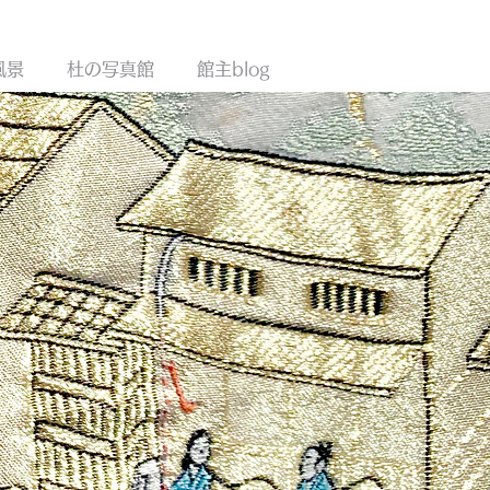
!!
風景
杜の写真館
館主blog