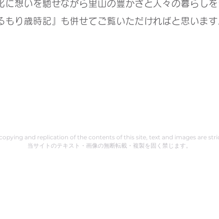
化に想いを馳せながら里山の豊かさと人々の暮らしを
るもり歳時記』も併せてご覧いただければと思います
pying and replication of the contents of this site, text and images are stri
当サイトのテキスト・画像の無断転載・複製を固く禁じます。