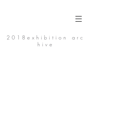
2018exhibition arc
hive
失われた原風景：震災前・後の北上川河口物語
和紙ちぎり絵
竹
竹
内
内
正
悦
写
子
真
展
2018/11/23~12/2
展
2018/11/23~12/2