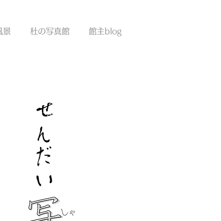
!!
風景
杜の写真館
館主blog