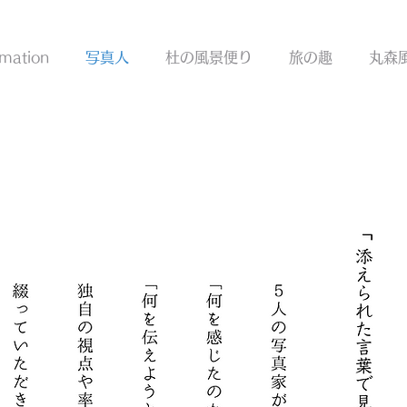
New
rmation
写真人
杜の風景便り
旅の趣
丸森